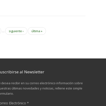
…
siguiente ›
última »
uscribirse al Newsletter
i desea recibir en su correo electrónico información sobre
uestras últimas novedades y noticias, rellene este simple
ormulario.
orreo Electrónico
*