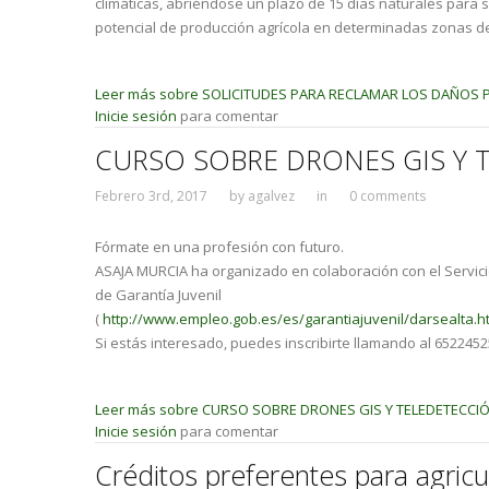
climáticas, abriéndose un plazo de 15 días naturales para
potencial de producción agrícola en determinadas zonas de l
Leer más
sobre SOLICITUDES PARA RECLAMAR LOS DAÑOS 
Inicie sesión
para comentar
CURSO SOBRE DRONES GIS Y 
Febrero 3rd, 2017
by
agalvez
in
0 comments
Fórmate en una profesión con futuro.
ASAJA MURCIA ha organizado en colaboración con el Serv
de Garantía Juvenil
(
http://www.empleo.gob.es/es/garantiajuvenil/darsealta.h
Si estás interesado, puedes inscribirte llamando al 652245
Leer más
sobre CURSO SOBRE DRONES GIS Y TELEDETECCI
Inicie sesión
para comentar
Créditos preferentes para agricu