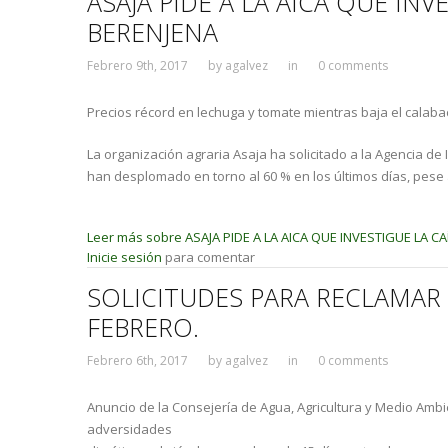
ASAJA PIDE A LA AICA QUE IN
BERENJENA
Febrero 9th, 2017
by
agalvez
in
0 comments
Precios récord en lechuga y tomate mientras baja el calabac
La organización agraria Asaja ha solicitado a la Agencia de
han desplomado en torno al 60 % en los últimos días, pese a
Leer más
sobre ASAJA PIDE A LA AICA QUE INVESTIGUE LA C
Inicie sesión
para comentar
SOLICITUDES PARA RECLAMAR
FEBRERO.
Febrero 6th, 2017
by
agalvez
in
0 comments
Anuncio de la Consejería de Agua, Agricultura y Medio Ambi
adversidades