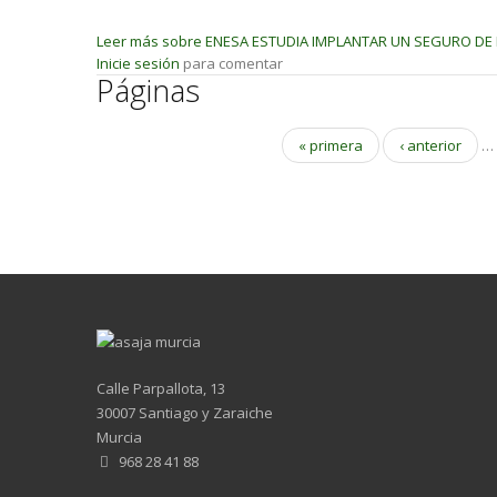
Leer más
sobre ENESA ESTUDIA IMPLANTAR UN SEGURO DE
Inicie sesión
para comentar
Páginas
« primera
‹ anterior
…
Calle Parpallota, 13
30007 Santiago y Zaraiche
Murcia
968 28 41 88