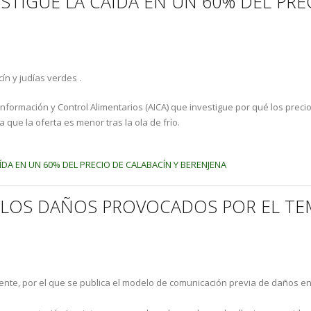
VESTIGUE LA CAÍDA EN UN 60% DEL PRE
ín y judías verdes .
 Información y Control Alimentarios (AICA) que investigue por qué los pre
 que la oferta es menor tras la ola de frío.
AÍDA EN UN 60% DEL PRECIO DE CALABACÍN Y BERENJENA
 LOS DAÑOS PROVOCADOS POR EL TEM
ente, por el que se publica el modelo de comunicación previa de daños en