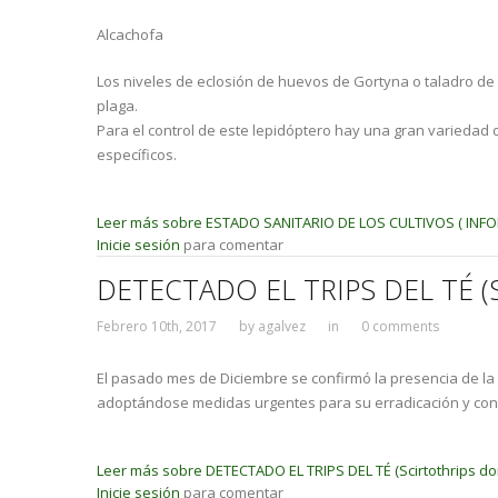
Alcachofa
Los niveles de eclosión de huevos de Gortyna o taladro de 
plaga.
Para el control de este lepidóptero hay una gran variedad 
específicos.
Leer más
sobre ESTADO SANITARIO DE LOS CULTIVOS ( INF
Inicie sesión
para comentar
DETECTADO EL TRIPS DEL TÉ (Sc
Febrero 10th, 2017
by
agalvez
in
0 comments
El pasado mes de Diciembre se confirmó la presencia de la
adoptándose medidas urgentes para su erradicación y cont
Leer más
sobre DETECTADO EL TRIPS DEL TÉ (Scirtothrips do
Inicie sesión
para comentar