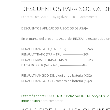
DESCUENTOS PARA SOCIOS DE
Febrero 10th, 2017
by
agalvez
in
0 comments
DESCUENTOS APLICADOS A SOCIOS DE ASAJA
En el marco del presente Acuerdo, RECSA ha establecido 
RENAULT KANGOO (KU2 – KP2) -------------------- 24%
RENAULT TRAFIC (TRP – TRU) -------------------- 30%
RENAULT MASTER (MAU – MAP) ------------------- 34%
DACIA DOKKER (67F – 67P) ---------------------- 4%
RENAULT KANGOO Z.E. alquiler de batería (KQ2) ------------------
RENAULT KANGOO Z.E. compra de batería (KQ2) ------------------
Leer más
sobre DESCUENTOS PARA SOCIOS DE ASAJA EN L
Inicie sesión
para comentar