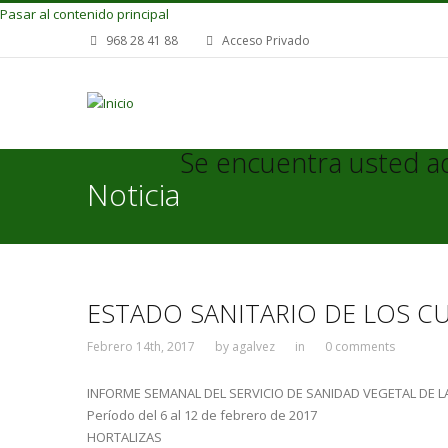
Pasar al contenido principal
968 28 41 88
Acceso Privado
Se encuentra usted a
Noticia
ESTADO SANITARIO DE LOS CU
Febrero 14th, 2017
by
agalvez
in
0 comments
INFORME SEMANAL DEL SERVICIO DE SANIDAD VEGETAL DE L
Período del 6 al 12 de febrero de 2017
HORTALIZAS