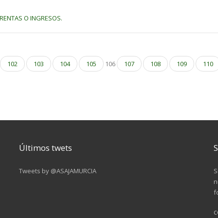
 RENTAS O INGRESOS.
102
103
104
105
106
107
108
109
110
Últimos twets
S
Tweets by @ASAJAMURCIA
S
n
f
c