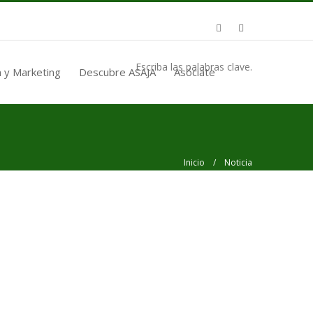
Escriba las palabras clave.
 y Marketing
Descubre ASAJA
Asóciate
Inicio
/ Noticia