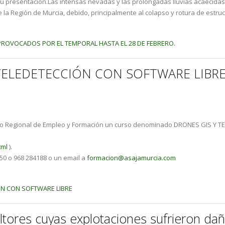
 su presentación.Las intensas nevadas y las prolongadas lluvias acaecid
a Región de Murcia, debido, principalmente al colapso y rotura de estruct
PROVOCADOS POR EL TEMPORAL HASTA EL 28 DE FEBRERO.
TELEDETECCIÓN CON SOFTWARE LIBR
icio Regional de Empleo y Formación un curso denominado DRONES GIS Y 
tml
).
250 o 968 284188 o un email a
formacion@asajamurcia.com
ÓN CON SOFTWARE LIBRE
ltores cuyas explotaciones sufrieron da