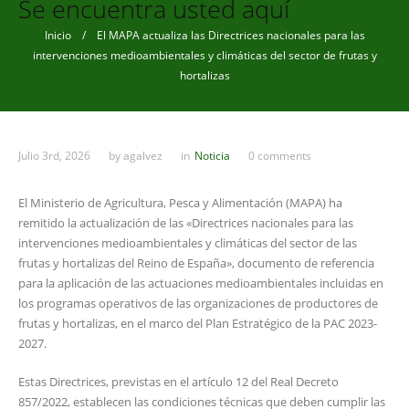
Se encuentra usted aquí
Inicio
/ El MAPA actualiza las Directrices nacionales para las
intervenciones medioambientales y climáticas del sector de frutas y
hortalizas
Julio 3rd, 2026
by
agalvez
in
Noticia
0 comments
El Ministerio de Agricultura, Pesca y Alimentación (MAPA) ha
remitido la actualización de las «Directrices nacionales para las
intervenciones medioambientales y climáticas del sector de las
frutas y hortalizas del Reino de España», documento de referencia
para la aplicación de las actuaciones medioambientales incluidas en
los programas operativos de las organizaciones de productores de
frutas y hortalizas, en el marco del Plan Estratégico de la PAC 2023-
2027.
Estas Directrices, previstas en el artículo 12 del Real Decreto
857/2022, establecen las condiciones técnicas que deben cumplir las