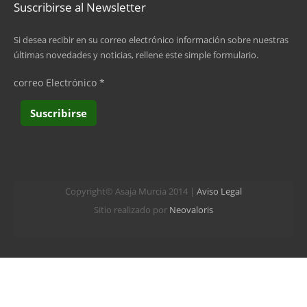
Suscribirse al Newsletter
siguiente ›
Si desea recibir en su correo electrónico información sobre nuestras
últimas novedades y noticias, rellene este simple formulario.
última »
correo Electrónico
*
Copyright© Asaja Murcia 2014 |
Aviso Legal
Sitio realizado por
Neovaloris