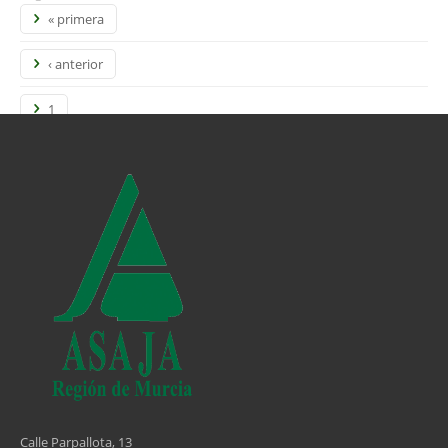
« primera
‹ anterior
1
2
3
4
5
6
7
8
Calle Parpallota, 13