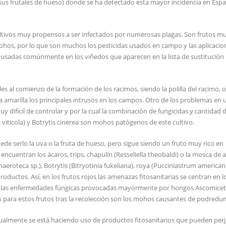
 sus frutales de hueso) donde se ha detectado esta mayor incidencia en Esp
ltivos muy propensos a ser infectados por numerosas plagas. Son frutos mu
mohos, por lo que son muchos los pesticidas usados en campo y las aplicaci
s usadas comúnmente en los viñedos que aparecen en la lista de sustitución
es al comienzo de la formación de los racimos, siendo la polilla del racimo, 
aña amarilla los principales intrusos en los campos. Otro de los problemas en u
y difícil de controlar y por la cual la combinación de fungicidas y cantidad 
iticola) y Botrytis cinerea son mohos patógenos de este cultivo.
ede serlo la uva o la fruta de hueso, pero sigue siendo un fruto muy rico en
ncuentran los ácaros, trips, chapulín (Resseliella theobaldi) o la mosca de a
eroteca sp.), Botrytis (Bitryotinia fukeliana), roya (Pucciniastrum american
ductos. Así, en los frutos rojos las amenazas fitosanitarias se centran en l
y, en las enfermedades fúngicas provocadas mayormente por hongos Ascomicet
as para estos frutos tras la recolección son los mohos causantes de podredu
ualmente se está haciendo uso de productos fitosanitarios que pueden perju