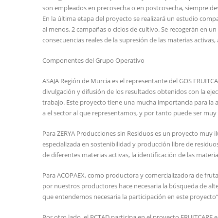
son empleados en precosecha o en postcosecha, siempre des
En la última etapa del proyecto se realizará un estudio compa
al menos, 2 campañas o ciclos de cultivo. Se recogerán en u
consecuencias reales de la supresión de las materias activas, 
Componentes del Grupo Operativo
ASAJA Región de Murcia es el representante del GOS FRUITCARE
divulgación y difusión de los resultados obtenidos con la ej
trabajo. Este proyecto tiene una mucha importancia para la a
a el sector al que representamos, y por tanto puede ser muy 
Para ZERYA Producciones sin Residuos es un proyecto muy ilus
especializada en sostenibilidad y producción libre de residuo
de diferentes materias activas, la identificación de las mate
Para ACOPAEX, como productora y comercializadora de fruta d
por nuestros productores hace necesaria la búsqueda de alte
que entendemos necesaria la participación en este proyecto“
Por otro lado, el PCTAD participa en el proyecto FRUITCARE