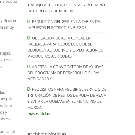
aña podría
TRABAJO AGRÍCOLA, FORESTAL Y PECUARIO
DE LA REGIÓN DE MURCIA.
y ricos en
REDUCCION DEL 85% EN LA TARIFA DEL
ones muy
IMPUESTO ELECTRICO EN RIEGOS
OBLIGACIÓN DE ALTA CENSAL EN
HACIENDA PARA TODOS LOS QUE SE
DEDIQUEN AL CULTIVO Y EXPLOTACIÓN DE
orugas,
PRODUCTOS AGRÍCOLAS
va es la
de
ABIERTA LA CONVOCATORIA DE AYUDAS
DEL PROGRAMA DE DESARROLLO RURAL.
MEDIDAS 10 Y 11
REQUISITOS PARA RECIBIR EL SERVICIO DE
las
TRITURACIÓN DE RESTOS DE PODA DE ASAJA
um), la
Y EVITAR LA QUEMAS EN EL MUNICIPIO DE
os ácaros,
MURCIA..
os y
más noticias
mbres.
dicar el
Archivos Noticias