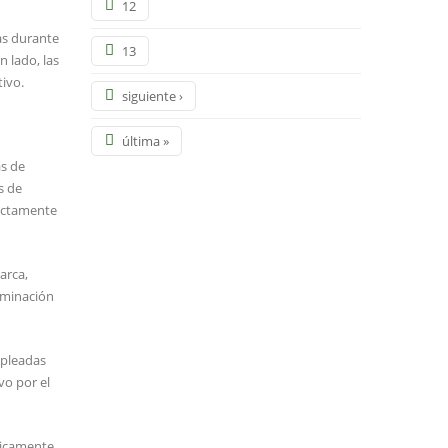
12
vas durante
13
 lado, las
tivo.
siguiente ›
última »
as de
s de
rectamente
arca,
liminación
mpleadas
vo por el
nicamente