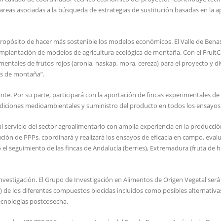
reas asociadas a la búsqueda de estrategias de sustitución basadas en la ap
 propósito de hacer más sostenible los modelos económicos. El Valle de Bena
implantación de modelos de agricultura ecológica de montaña. Con el FruitC
ntales de frutos rojos (aronia, haskap, mora, cereza) para el proyecto y di
ios de montaña”.
e. Por su parte, participará con la aportación de fincas experimentales de 
ondiciones medioambientales y suministro del producto en todos los ensayos
servicio del sector agroalimentario con amplia experiencia en la producció
tución de PPPs, coordinará y realizará los ensayos de eficacia en campo, eval
l seguimiento de las fincas de Andalucía (berries), Extremadura (fruta de 
vestigación. El Grupo de Investigación en Alimentos de Origen Vegetal será 
io) de los diferentes compuestos biocidas incluidos como posibles alternativ
tecnologías postcosecha.