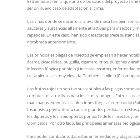
Extremadura (en la que uno de los socios del proyecto tiene
ser un nuevo caso de adaptación al clima.
Las viñas donde se desarrolla la uva de mesa también son cu
azúcares y sustancias altamente atractivas para insectos y 
repetidas. En este caso, han sido detectadas trece sustancia
nombrada anteriormente.
Las principales plagas de insectos se empiezan a hacer notabl
ácaros, cicadelidos, pulguilla, cigarrero, trips, pulgones y ar
infección fúngica por oidio (Uncinula necator), enfermedad mu
tratamientos es muy elevada. También el mildiu (Plasmopara v
Los frutos rojos no son tan susceptibles a las plagas como pu
compuestos atractivos para insectos y hongos. Entre ellos se e
manchadas. Además, las infecciones fúngicas como oidio (Spha
fusariosis o phytophtora causan grandes pérdidas en estos pro
los dípteros y los lepidópteros por parte de los insectos 
Oomicetos. Por otro lado, las principales amenazas biológic
Para poder combatir todas estas enfermedades y plagas, act