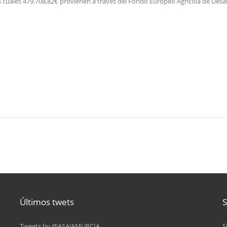
s cuales 479.708,82€ provienen a través del Fondo Europeo Agrícola de Desar
Últimos twets
S
Tweets by @ASAJAMURCIA
S