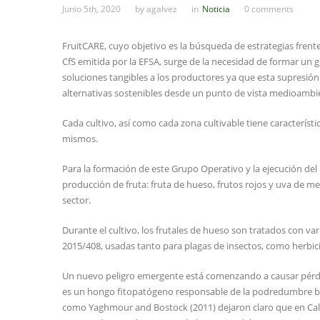
Junio 5th, 2020
by
agalvez
in
Noticia
0 comments
FruitCARE, cuyo objetivo es la búsqueda de estrategias frente 
CfS emitida por la EFSA, surge de la necesidad de formar un 
soluciones tangibles a los productores ya que esta supresió
alternativas sostenibles desde un punto de vista medioambien
Cada cultivo, así como cada zona cultivable tiene caracterís
mismos.
Para la formación de este Grupo Operativo y la ejecución del
producción de fruta: fruta de hueso, frutos rojos y uva de 
sector.
Durante el cultivo, los frutales de hueso son tratados con var
2015/408, usadas tanto para plagas de insectos, como herbic
Un nuevo peligro emergente está comenzando a causar pérdi
es un hongo fitopatógeno responsable de la podredumbre bl
como Yaghmour and Bostock (2011) dejaron claro que en Cal