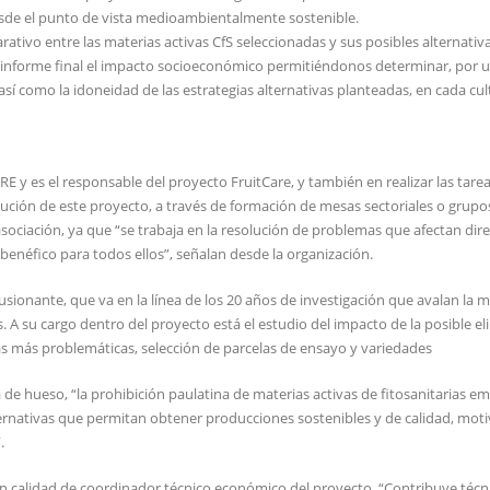
de el punto de vista medioambientalmente sostenible.
rativo entre las materias activas CfS seleccionadas y sus posibles alternati
n informe final el impacto socioeconómico permitiéndonos determinar, por un
así como la idoneidad de las estrategias alternativas planteadas, en cada cul
 y es el responsable del proyecto FruitCare, y también en realizar las tare
ecución de este proyecto, a través de formación de mesas sectoriales o grupo
sociación, ya que “se trabaja en la resolución de problemas que afectan di
benéfico para todos ellos”, señalan desde la organización.
ionante, que va en la línea de los 20 años de investigación que avalan la m
s. A su cargo dentro del proyecto está el estudio del impacto de la posible e
rias más problemáticas, selección de parcelas de ensayo y variedades
e hueso, “la prohibición paulatina de materias activas de fitosanitarias e
rnativas que permitan obtener producciones sostenibles y de calidad, moti
.
 en calidad de coordinador técnico económico del proyecto. “Contribuye téc