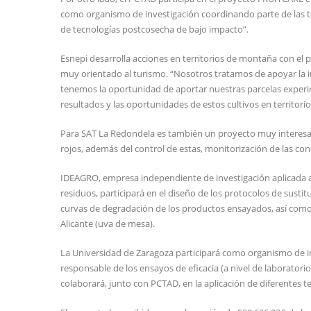
como organismo de investigación coordinando parte de las ta
de tecnologías postcosecha de bajo impacto”.
Esnepi desarrolla acciones en territorios de montaña con el
muy orientado al turismo. “Nosotros tratamos de apoyar la 
tenemos la oportunidad de aportar nuestras parcelas experime
resultados y las oportunidades de estos cultivos en territor
Para SAT La Redondela es también un proyecto muy interesant
rojos, además del control de estas, monitorización de las c
IDEAGRO, empresa independiente de investigación aplicada al 
residuos, participará en el diseño de los protocolos de susti
curvas de degradación de los productos ensayados, así como e
Alicante (uva de mesa).
La Universidad de Zaragoza participará como organismo de in
responsable de los ensayos de eficacia (a nivel de laborator
colaborará, junto con PCTAD, en la aplicación de diferentes 