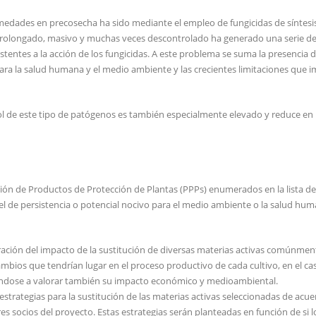
rmedades en precosecha ha sido mediante el empleo de fungicidas de síntesis
so prolongado, masivo y muchas veces descontrolado ha generado una serie d
entes a la acción de los fungicidas. A este problema se suma la presencia 
para la salud humana y el medio ambiente y las crecientes limitaciones que
rol de este tipo de patógenos es también especialmente elevado y reduce e
ión de Productos de Protección de Plantas (PPPs) enumerados en la lista de
vel de persistencia o potencial nocivo para el medio ambiente o la salud hum
oración del impacto de la sustitución de diversas materias activas comúnmen
 cambios que tendrían lugar en el proceso productivo de cada cultivo, en el c
asándose a valorar también su impacto económico y medioambiental.
estrategias para la sustitución de las materias activas seleccionadas de acu
es socios del proyecto. Estas estrategias serán planteadas en función de si 