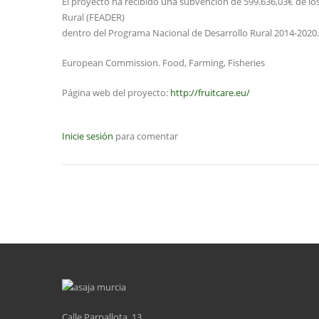
El proyecto ha recibido una subvención de 599.636,03€ de lo
Rural (FEADER)
dentro del Programa Nacional de Desarrollo Rural 2014-2020.
European Commission. Food, Farming, Fisheries
Página web del proyecto:
http://fruitcare.eu/
Inicie sesión
para comentar
Calle Parpallota, 13