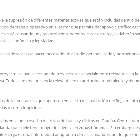
a la supresión de diferentes materias activas que están incluidas dentro de l
grupo de trabajo operativo en el sector que permita dar apoyo científico-tec
n les está causando un gran problema. Además, estas estrategias deberán se
tal, económico y legislativo.
ticas intrínsecas que hacen necesario un estudio personalizado y pormenoriz
 proyecto, se han seleccionado tres sectores especialmente relevantes en la
mesa. Todos con una presencia relevante en exportación, rendimiento y dina
ias de las sustancias que aparecen en la lista de sustitución del Reglamento 
idas o como fungicidas.
das en la postcosecha de frutos de hueso y cítricos en España. Geotrichu
anda que suele tener mayor incidencia en zonas húmedas. Sin embargo, es
ifornia ya es una enfermedad adaptada a climas semiáridos, por lo que zo