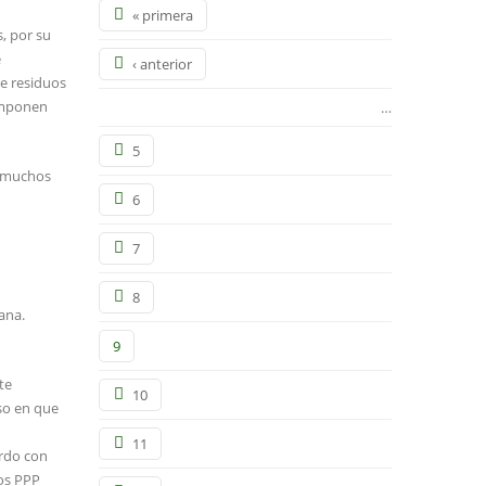
« primera
, por su
e
‹ anterior
de residuos
 imponen
…
5
n muchos
6
7
8
ana.
9
te
10
aso en que
11
erdo con
los PPP