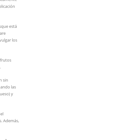
licación
sque está
are
vulgar los
frutos
.
n sin
uando las
hueso) y
el
as. Además,