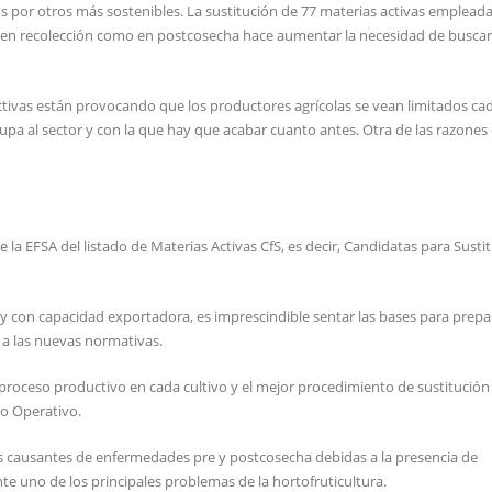
s por otros más sostenibles. La sustitución de 77 materias activas emplead
to en recolección como en postcosecha hace aumentar la necesidad de busca
activas están provocando que los productores agrícolas se vean limitados ca
cupa al sector y con la que hay que acabar cuanto antes. Otra de las razones
 la EFSA del listado de Materias Activas CfS, es decir, Candidatas para Susti
 y con capacidad exportadora, es imprescindible sentar las bases para prepa
 a las nuevas normativas.
 proceso productivo en cada cultivo y el mejor procedimiento de sustitución
po Operativo.
s causantes de enfermedades pre y postcosecha debidas a la presencia de
 uno de los principales problemas de la hortofruticultura.