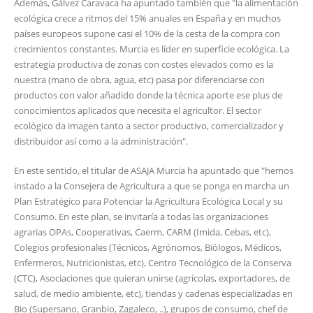
Además, Gálvez Caravaca ha apuntado también que "la alimentación
ecológica crece a ritmos del 15% anuales en España y en muchos
países europeos supone casi el 10% de la cesta de la compra con
crecimientos constantes. Murcia es líder en superficie ecológica. La
estrategia productiva de zonas con costes elevados como es la
nuestra (mano de obra, agua, etc) pasa por diferenciarse con
productos con valor añadido donde la técnica aporte ese plus de
conocimientos aplicados que necesita el agricultor. El sector
ecológico da imagen tanto a sector productivo, comercializador y
distribuidor así como a la administración".
En este sentido, el titular de ASAJA Murcia ha apuntado que "hemos
instado a la Consejera de Agricultura a que se ponga en marcha un
Plan Estratégico para Potenciar la Agricultura Ecológica Local y su
Consumo. En este plan, se invitaría a todas las organizaciones
agrarias OPAs, Cooperativas, Caerm, CARM (Imida, Cebas, etc),
Colegios profesionales (Técnicos, Agrónomos, Biólogos, Médicos,
Enfermeros, Nutricionistas, etc), Centro Tecnológico de la Conserva
(CTC), Asociaciones que quieran unirse (agrícolas, exportadores, de
salud, de medio ambiente, etc), tiendas y cadenas especializadas en
Bio (Supersano, Granbio, Zagaleco, ..), grupos de consumo, chef de