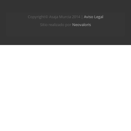
Copyright© Asaja Murcia 2014 |
Aviso Legal
Sitio realizado por
Neovaloris