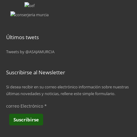
6
7
8
Últimos twets
9
Tweets by @ASAJAMURCIA
…
siguiente ›
Suscribirse al Newsletter
última »
Si desea recibir en su correo electrónico información sobre nuestras
últimas novedades y noticias, rellene este simple formulario.
correo Electrónico
*