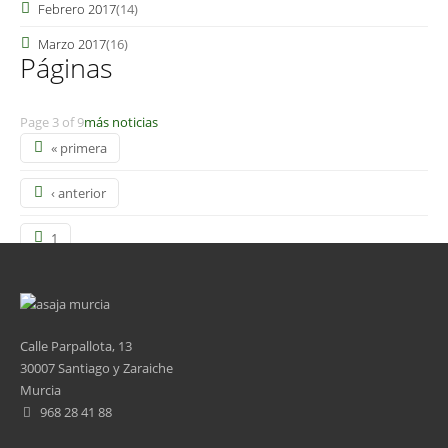
Febrero 2017
(14)
Marzo 2017
(16)
Páginas
Page 3 of 9
más noticias
« primera
‹ anterior
1
2
3
Calle Parpallota, 13
30007 Santiago y Zaraiche
4
Murcia
968 28 41 88
5