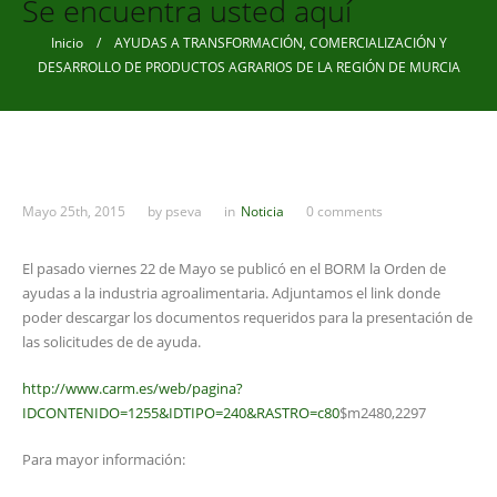
Se encuentra usted aquí
Inicio
/ AYUDAS A TRANSFORMACIÓN, COMERCIALIZACIÓN Y
DESARROLLO DE PRODUCTOS AGRARIOS DE LA REGIÓN DE MURCIA
Mayo 25th, 2015
by
pseva
in
Noticia
0 comments
El pasado viernes 22 de Mayo se publicó en el BORM la Orden de
ayudas a la industria agroalimentaria. Adjuntamos el link donde
poder descargar los documentos requeridos para la presentación de
las solicitudes de de ayuda.
http://www.carm.es/web/pagina?
IDCONTENIDO=1255&IDTIPO=240&RASTRO=c80
$m2480,2297
Para mayor información: