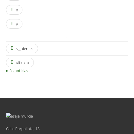
8
9
…
siguiente ›
última »
más noticias
Calle Parpallota, 13