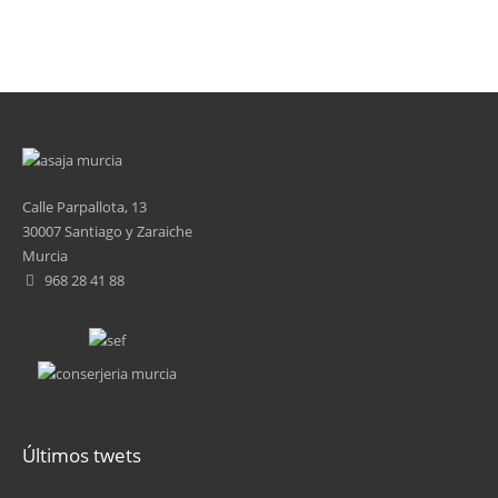
Calle Parpallota, 13
30007 Santiago y Zaraiche
Murcia
968 28 41 88
Últimos twets