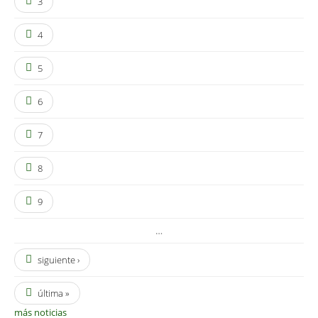
3
4
5
6
7
8
9
…
siguiente ›
última »
más noticias