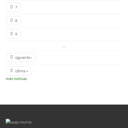
7
8
9
…
siguiente ›
última »
más noticias