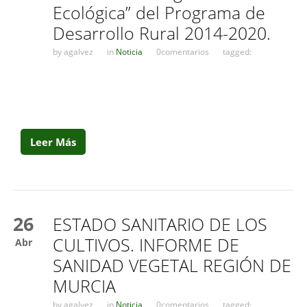
Ecológica” del Programa de
Desarrollo Rural 2014-2020.
by
agalvez
in
Noticia
0comentarios
tagged:
Leer Más
26
ESTADO SANITARIO DE LOS
CULTIVOS. INFORME DE
Abr
SANIDAD VEGETAL REGIÓN DE
MURCIA
by
agalvez
in
Noticia
0comentarios
tagged: