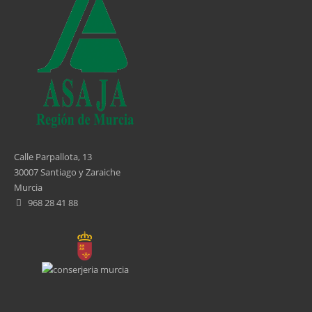
4
5
6
7
8
Calle Parpallota, 13
30007 Santiago y Zaraiche
9
Murcia
968 28 41 88
…
siguiente ›
última »