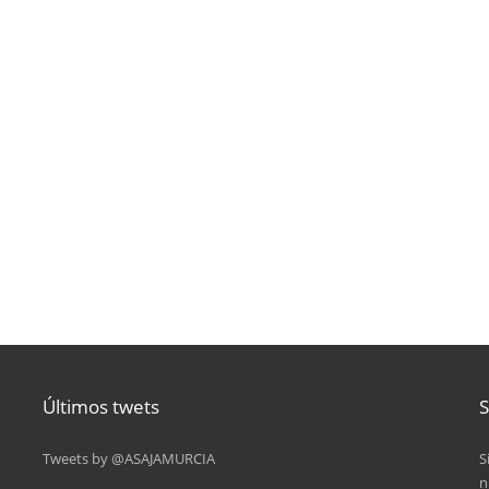
Últimos twets
S
Tweets by @ASAJAMURCIA
S
n