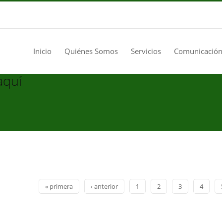
Inicio
Quiénes Somos
Servicios
Comunicación
aquí
« primera
‹ anterior
1
2
3
4