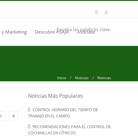
Escriba las palabras clave.
 y Marketing
Descubre ASAJA
Asóciate
Inicio
/
Noticias
/ Noticias
Noticias Más Populares
CONTROL HORARIO DEL TIEMPO DE
5
6
TRABAJO EN EL CAMPO.
RECOMENDACIONES PARA EL CONTROL DE
COCHINILLAS EN CÍTRICOS