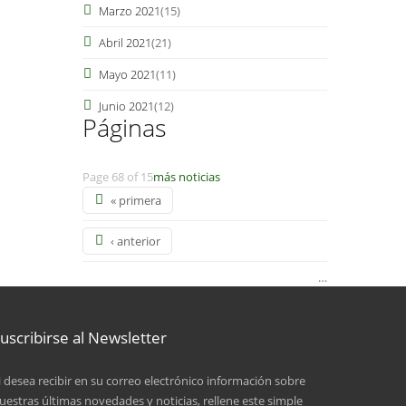
Marzo 2021
(15)
Abril 2021
(21)
Mayo 2021
(11)
Junio 2021
(12)
Páginas
Page 68 of 15
más noticias
« primera
‹ anterior
…
4
uscribirse al Newsletter
5
i desea recibir en su correo electrónico información sobre
6
uestras últimas novedades y noticias, rellene este simple