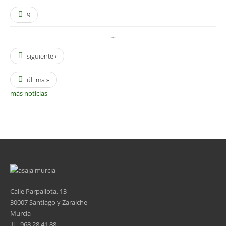
9
…
siguiente ›
última »
más noticias
Calle Parpallota, 13
30007 Santiago y Zaraiche
Murcia
968 28 41 88