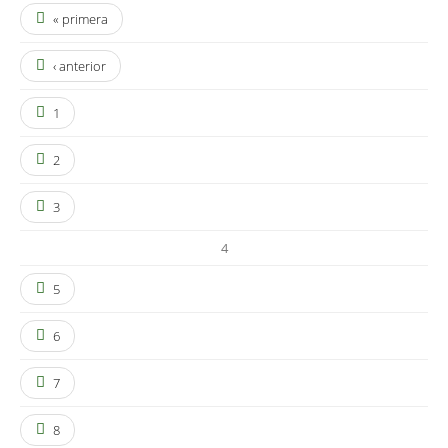
« primera
‹ anterior
1
2
3
4
5
6
7
8