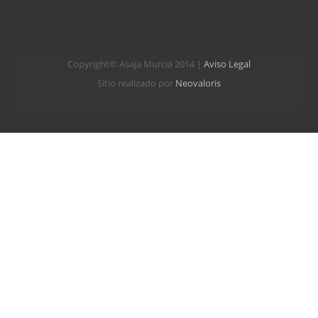
Copyright© Asaja Murcia 2014 |
Aviso Legal
Sitio realizado por
Neovaloris