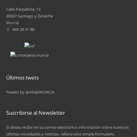
6
Calle Parpallota, 13
7
30007 Santiago y Zaraiche
Murcia
8
968 28 41 88
9
10
11
Últimos twets
12
Tweets by @ASAJAMURCIA
13
siguiente ›
Suscribirse al Newsletter
última »
Si desea recibir en su correo electrónico información sobre nuestras
últimas novedades y noticias, rellene este simple formulario.