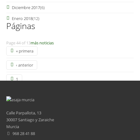
Diciembre 2017
(6)
Enero 2018
(12)
Páginas
Page 44 of 13
más noticias
« primera
‹ anterior
1
2
3
Calle Parpallota, 13
30007 Santiago y Zaraiche
4
Murcia
968 28 41 88
5