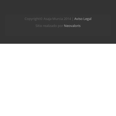
Copyright© Asaja Murcia 2014 |
Aviso Legal
Sitio realizado por
Neovaloris