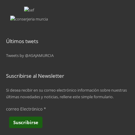
6
7
8
Últimos twets
9
Tweets by @ASAJAMURCIA
…
siguiente ›
Suscribirse al Newsletter
última »
Si desea recibir en su correo electrónico información sobre nuestras
últimas novedades y noticias, rellene este simple formulario.
correo Electrónico
*