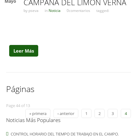
CAMPAÑA DEL LIMÓN VERNA
Mayo
by
pseva
in
Noticia
0comentarios
tagged:
Leer Más
Páginas
Page 44 of 13
« primera
‹ anterior
1
2
3
4
Noticias Más Populares
CONTROL HORARIO DEL TIEMPO DE TRABAJO EN EL CAMPO.