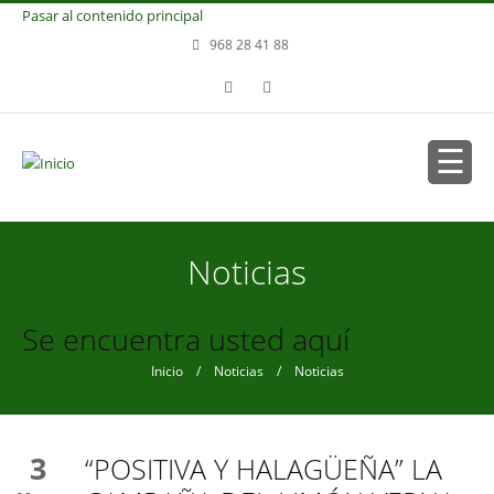
Pasar al contenido principal
968 28 41 88
Noticias
Se encuentra usted aquí
Inicio
/
Noticias
/ Noticias
3
“POSITIVA Y HALAGÜEÑA” LA