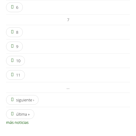
6
7
8
9
10
11
…
siguiente ›
última »
más noticias