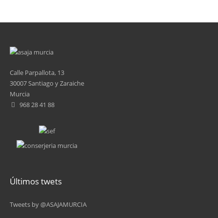
Calle Parpallota, 13
30007 Santiago y Zaraiche
Murcia
968 28 41 88
Últimos twets
Tweets by @ASAJAMURCIA