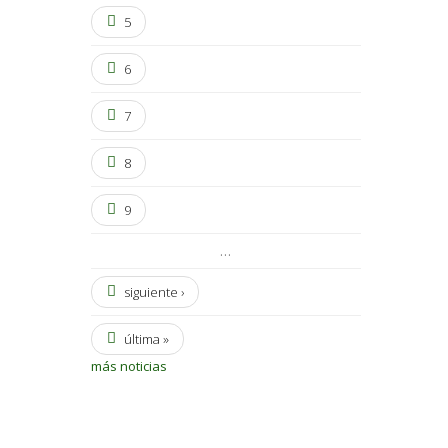
5
6
7
8
9
…
siguiente ›
última »
más noticias