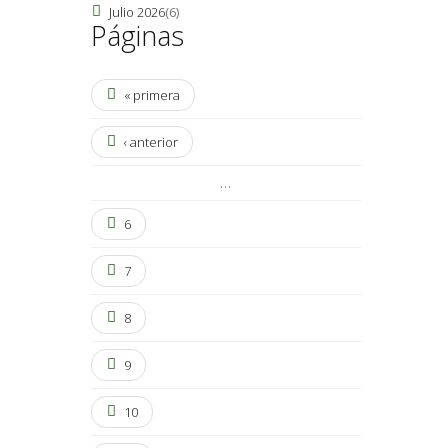
Julio 2026
(6)
Páginas
« primera
‹ anterior
…
6
7
8
9
10