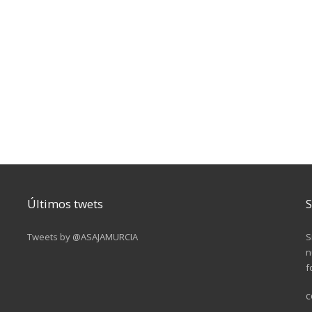
Últimos twets
S
Tweets by @ASAJAMURCIA
S
n
f
c