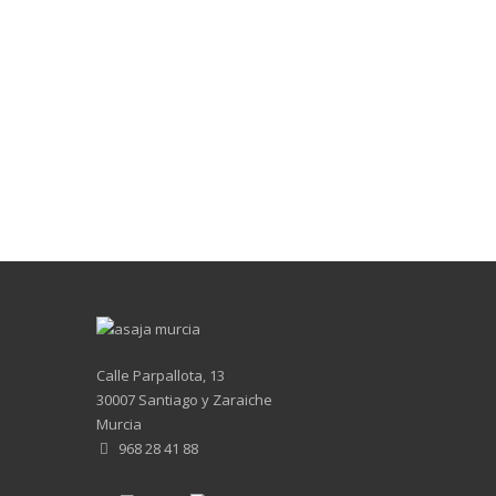
Calle Parpallota, 13
30007 Santiago y Zaraiche
Murcia
968 28 41 88