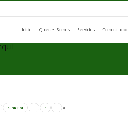
Inicio
Quiénes Somos
Servicios
Comunicación
aquí
‹ anterior
1
2
3
4