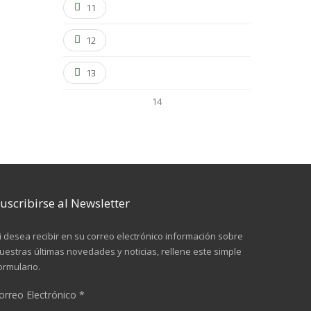
11
12
13
14
uscribirse al Newsletter
i desea recibir en su correo electrónico información sobre
uestras últimas novedades y noticias, rellene este simple
ormulario.
orreo Electrónico
*