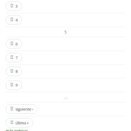
3
4
5
6
7
8
9
…
siguiente ›
última »
más noticias