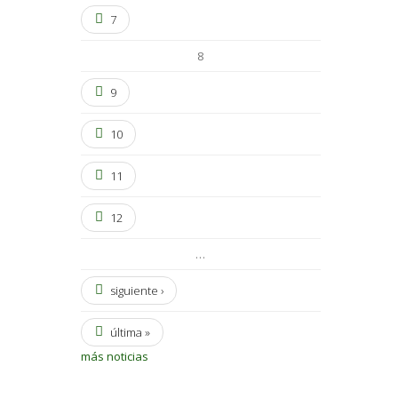
7
8
9
10
11
12
…
siguiente ›
última »
más noticias