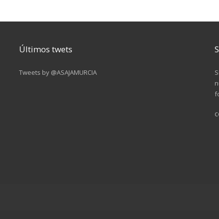
Últimos twets
S
Tweets by @ASAJAMURCIA
S
n
f
c