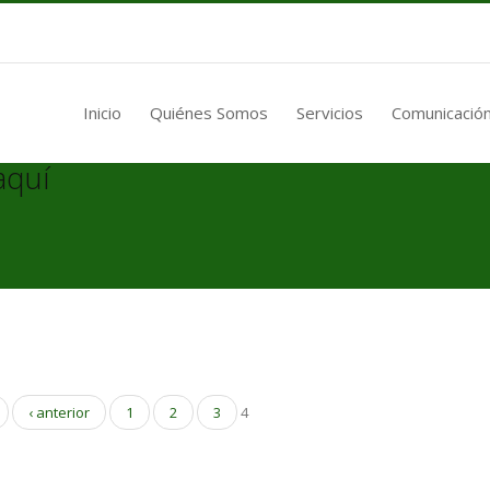
Inicio
Quiénes Somos
Servicios
Comunicación
aquí
‹ anterior
1
2
3
4