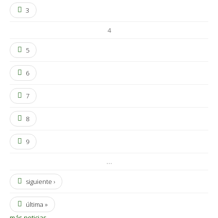
3
4
5
6
7
8
9
…
siguiente ›
última »
más noticias