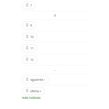
7
8
9
10
11
12
…
siguiente ›
última »
más noticias