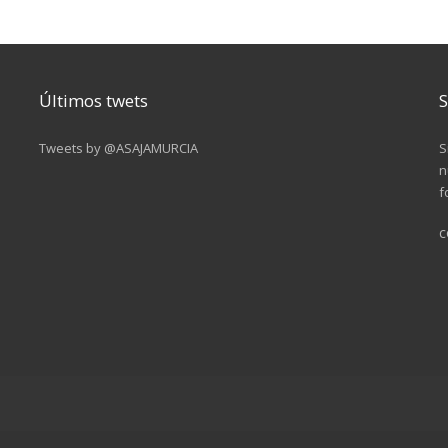
Últimos twets
S
Tweets by @ASAJAMURCIA
S
n
f
c