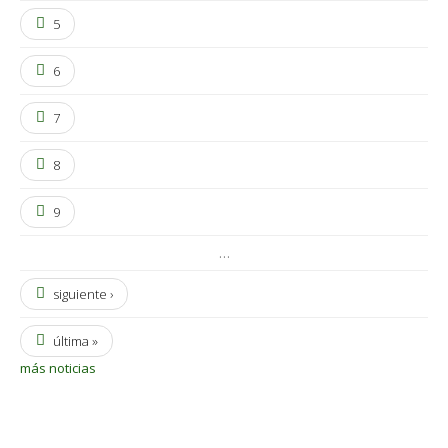
5
6
7
8
9
…
siguiente ›
última »
más noticias