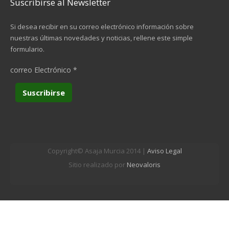
Suscribirse al Newsletter
Si desea recibir en su correo electrónico información sobre
nuestras últimas novedades y noticias, rellene este simple
formulario.
correo Electrónico
*
Copyright© Asaja Murcia 2014 |
Aviso Legal
Sitio realizado por
Neovaloris