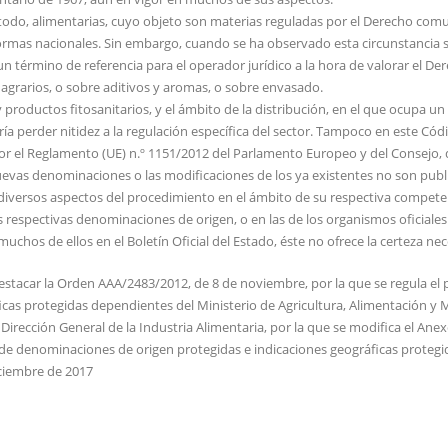
todo, alimentarias, cuyo objeto son materias reguladas por el Derecho comun
normas nacionales. Sin embargo, cuando se ha observado esta circunstancia s
n término de referencia para el operador jurídico a la hora de valorar el Der
grarios, o sobre aditivos y aromas, o sobre envasado.
productos fitosanitarios, y el ámbito de la distribución, en el que ocupa 
ía perder nitidez a la regulación específica del sector. Tampoco en este Códi
r el Reglamento (UE) n.º 1151/2012 del Parlamento Europeo y del Consejo, 
 nuevas denominaciones o las modificaciones de los ya existentes no son publ
iversos aspectos del procedimiento en el ámbito de su respectiva competenc
 respectivas denominaciones de origen, o en las de los organismos oficiales
uchos de ellos en el Boletín Oficial del Estado, éste no ofrece la certeza nec
estacar la Orden AAA/2483/2012, de 8 de noviembre, por la que se regula el 
cas protegidas dependientes del Ministerio de Agricultura, Alimentación y M
a Dirección General de la Industria Alimentaria, por la que se modifica el An
s de denominaciones de origen protegidas e indicaciones geográficas protegi
ciembre de 2017