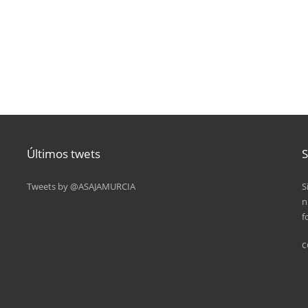
Últimos twets
S
Tweets by @ASAJAMURCIA
S
n
f
c