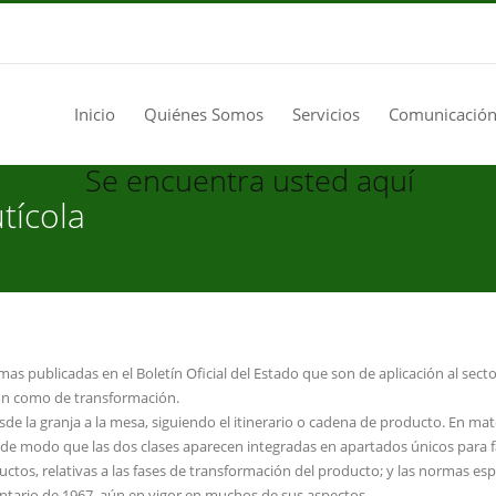
Inicio
Quiénes Somos
Servicios
Comunicación
Se encuentra usted aquí
tícola
rmas publicadas en el Boletín Oficial del Estado que son de aplicación al se
ión como de transformación.
de la granja a la mesa, siguiendo el itinerario o cadena de producto. En ma
, de modo que las dos clases aparecen integradas en apartados únicos para fa
ctos, relativas a las fases de transformación del producto; y las normas es
mentario de 1967, aún en vigor en muchos de sus aspectos.