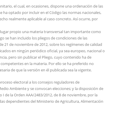
itario, el cual, en ocasiones, dispone una ordenación de las
e ha optado por incluir en el Código las normas nacionales,
echo realmente aplicable al caso concreto. Así ocurre, por
un lugar propio una materia transversal tan importante como
go se han incluido los pliegos de condiciones de las
de 21 de noviembre de 2012, sobre los regímenes de calidad
icados en ningún periódico oficial, ya sea europeo, nacional o
ia, pero sin publicar el Pliego, cuyo contenido ha de
 competentes en la materia. Por ello se ha preferido no
esaria de que la versión en él publicada sea la vigente.
proceso electoral a los consejos reguladores de
edio Ambiente y se convocan elecciones; y la disposición de
exo I de la Orden AAA/2483/2012, de 8 de noviembre, por la
das dependientes del Ministerio de Agricultura, Alimentación