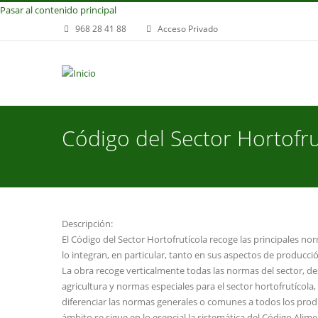
Pasar al contenido principal
968 28 41 88
Acceso Privado
Código del Sector Hortofru
Descripción:
El Código del Sector Hortofrutícola recoge las principales no
lo integran, en particular, tanto en sus aspectos de producc
La obra recoge verticalmente todas las normas del sector, des
agricultura y normas especiales para el sector hortofrutícola
diferenciar las normas generales o comunes a todos los produ
ámbito se sigue en lo esencial la sistemática del Código Ali