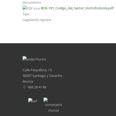
Documento:
BOE-191_Codigo_del_Sector_Hortofruticola.pdf
Tipo:
Legislación Agraria
Calle Parpallota, 13
30007 Santiago y Zaraiche
Murcia
968 28 41 88