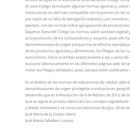
En este Código se incluyen algunas normas agrarias y, sobre 
instituciones no del todo compatible con la prevista en las 
por razón de su falta de derogación expresa y por constituir u
ejemplo, con las normas sobre agrupaciones de productores a
Dejamos fuera del Código las normas sobre sanidad vegetal y 
es la protección de los consumidores y usuarios, pues ello har
denominaciones de origen porque tras la reforma operada po
de los productos agrícolas y alimenticios, los Pliegos de las
autonómico. Estos se limitan prácticamente a dar cuenta de d
buscarse laboriosamente en las diferentes páginas web de las
incluir los Pliegos señalados, pues, aunque estén publicados m
En el ámbito de las normas de indicaciones de calidad cabe d
denominaciones de origen protegidas e indicaciones geográfi
desarrollo que es la Resolución de 8 de febrero de 2013, de l
que se regula el proceso electoral a los consejos reguladore
y Medio Ambiente y se convocan elecciones.Burgos, 28 de di
José María de la Cuesta Sáenz
José María Caballero Lozano