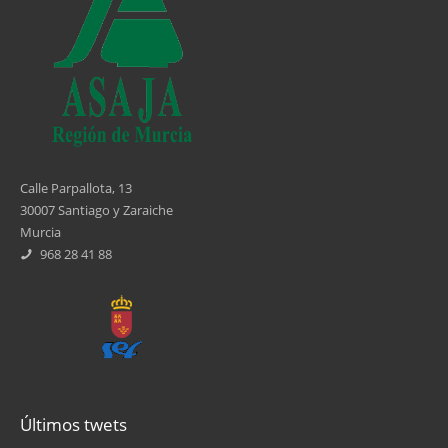
Calle Parpallota, 13
30007 Santiago y Zaraiche
Murcia
968 28 41 88
Últimos twets