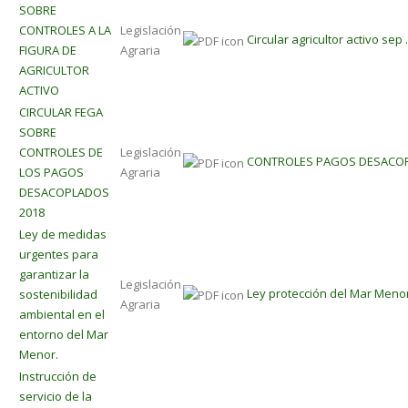
SOBRE
CONTROLES A LA
Legislación
Circular agricultor activo sep 
FIGURA DE
Agraria
AGRICULTOR
ACTIVO
CIRCULAR FEGA
SOBRE
CONTROLES DE
Legislación
CONTROLES PAGOS DESACOP
LOS PAGOS
Agraria
DESACOPLADOS
2018
Ley de medidas
urgentes para
garantizar la
Legislación
Ley protección del Mar Meno
sostenibilidad
Agraria
ambiental en el
entorno del Mar
Menor.
Instrucción de
servicio de la