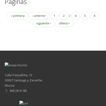
Páginas
« primera
‹ anterior
1
2
3
4
5
6
siguiente ›
última »
Calle Parpallota, 13
30007 Santiago y Zaraiche
Murcia
968 28 41 88