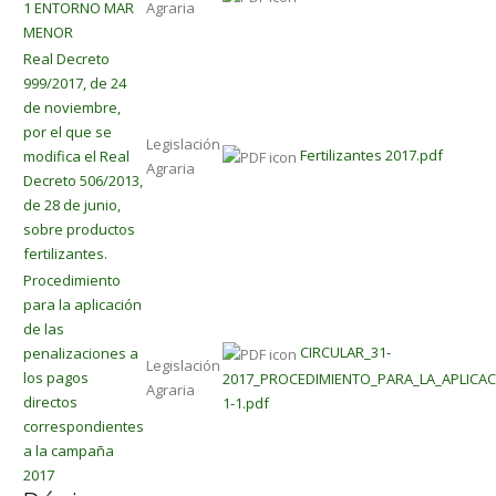
1 ENTORNO MAR
Agraria
MENOR
Real Decreto
999/2017, de 24
de noviembre,
por el que se
Legislación
Fertilizantes 2017.pdf
modifica el Real
Agraria
Decreto 506/2013,
de 28 de junio,
sobre productos
fertilizantes.
Procedimiento
para la aplicación
de las
CIRCULAR_31-
penalizaciones a
Legislación
los pagos
2017_PROCEDIMIENTO_PARA_LA_APLICAC
Agraria
directos
1-1.pdf
correspondientes
a la campaña
2017