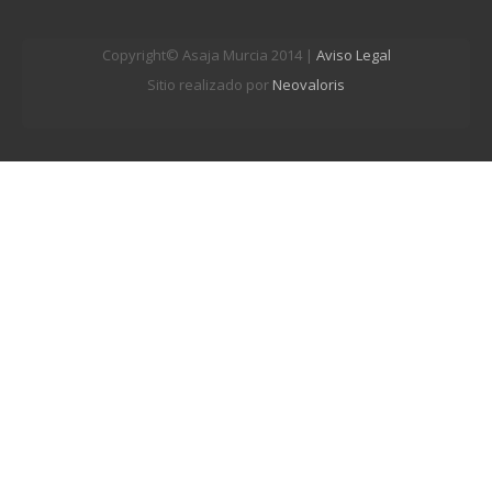
Copyright© Asaja Murcia 2014 |
Aviso Legal
Sitio realizado por
Neovaloris