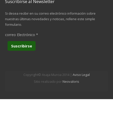
Suscribirse al Newsletter
Si desea recibir en su correo electrónico información sobre
nuestras últimas novedades y noticias, rellene este simple
formulario.
correo Electrónico
*
Copyright© Asaja Murcia 2014 |
Aviso Legal
Sitio realizado por
Neovaloris