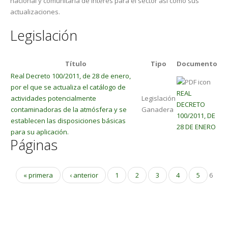
nacional y comunitaria de interés para el sector así como sus
actualizaciones.
Legislación
Título
Tipo
Documento
Real Decreto 100/2011, de 28 de enero,
por el que se actualiza el catálogo de
REAL
actividades potencialmente
Legislación
DECRETO
contaminadoras de la atmósfera y se
Ganadera
100/2011, DE
establecen las disposiciones básicas
28 DE ENERO
para su aplicación.
Páginas
« primera
‹ anterior
1
2
3
4
5
6