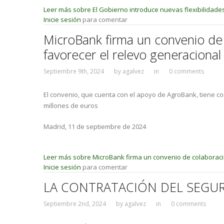
Leer más
sobre El Gobierno introduce nuevas flexibilidades 
Inicie sesión
para comentar
MicroBank firma un convenio de c
favorecer el relevo generacional
Septiembre 9th, 2024
by
agalvez
in
0 comments
El convenio, que cuenta con el apoyo de AgroBank, tiene co
millones de euros
Madrid, 11 de septiembre de 2024
Leer más
sobre MicroBank firma un convenio de colaboración 
Inicie sesión
para comentar
LA CONTRATACIÓN DEL SEGURO
Septiembre 2nd, 2024
by
agalvez
in
0 comments