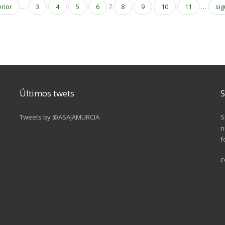
erior
…
3
4
5
6
7
8
9
10
11
…
sig
Últimos twets
S
Tweets by @ASAJAMURCIA
S
n
f
c