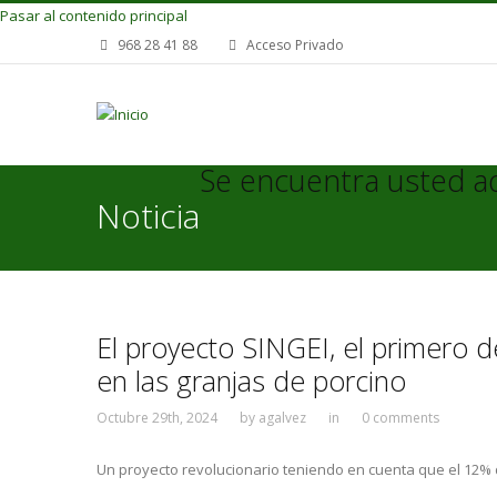
Pasar al contenido principal
968 28 41 88
Acceso Privado
Se encuentra usted a
Noticia
El proyecto SINGEI, el primero 
en las granjas de porcino
Octubre 29th, 2024
by
agalvez
in
0 comments
Un proyecto revolucionario teniendo en cuenta que el 12% 