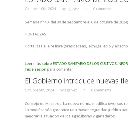
Octubre 10th, 2024
by
agalvez
in
0 comments
Semana nº 40 (del 30 de septembre al 6 de octubre de 2024)
HORTALIZAS
Hortalizas al aire libre (brasicáceas, lechuga, apio y alcacho
Leer más
sobre ESTADO SANITARIO DE LOS CULTIVOS.INFO
Inicie sesión
para comentar
El Gobierno introduce nuevas flex
Octubre 9th, 2024
by
agalvez
in
0 comments
Consejo de Ministros: La nueva norma modifica diversos rea
La modificación garantiza una mayor seguridad jurídica pa
mejorar la situación de los agricultores y ganaderos