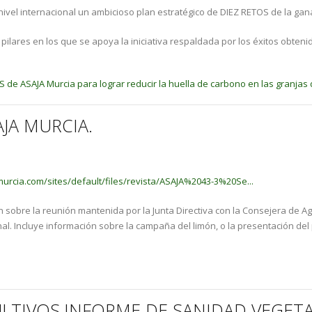
nivel internacional un ambicioso plan estratégico de DIEZ RETOS de la gan
s pilares en los que se apoya la iniciativa respaldada por los éxitos obte
S de ASAJA Murcia para lograr reducir la huella de carbono en las granjas
JA MURCIA.
urcia.com/sites/default/files/revista/ASAJA%2043-3%20Se...
 sobre la reunión mantenida por la Junta Directiva con la Consejera de Agr
nal. Incluye información sobre la campaña del limón, o la presentación del
ULTIVOS.INFORME DE SANIDAD VEGETA