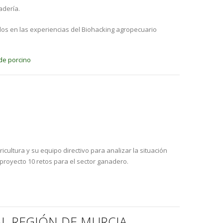
adería.
nidos en las experiencias del Biohacking agropecuario
 de porcino
icultura y su equipo directivo para analizar la situación
 proyecto 10 retos para el sector ganadero.
L REGIÓN DE MURCIA.