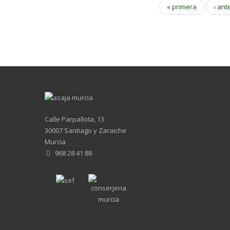
« primera
‹ ant
Calle Parpallota, 13
30007 Santiago y Zaraiche
Murcia
968 28 41 88