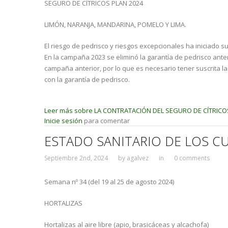
SEGURO DE CÍTRICOS PLAN 2024
LIMÓN, NARANJA, MANDARINA, POMELO Y LIMA.
El riesgo de pedrisco y riesgos excepcionales ha iniciado su
En la campaña 2023 se eliminó la garantía de pedrisco anteri
campaña anterior, por lo que es necesario tener suscrita la
con la garantía de pedrisco.
Leer más
sobre LA CONTRATACIÓN DEL SEGURO DE CÍTRICOS 
Inicie sesión
para comentar
ESTADO SANITARIO DE LOS C
Septiembre 2nd, 2024
by
agalvez
in
0 comments
Semana nº 34 (del 19 al 25 de agosto 2024)
HORTALIZAS
Hortalizas al aire libre (apio, brasicáceas y alcachofa)