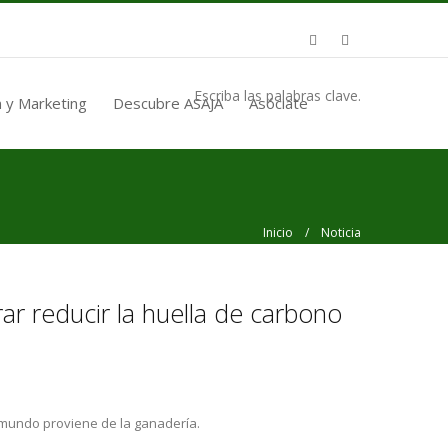
Escriba las palabras clave.
 y Marketing
Descubre ASAJA
Asóciate
Inicio
/ Noticia
ar reducir la huella de carbono
 mundo proviene de la ganadería.