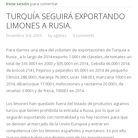
Inicie sesión
para comentar
TURQUÍA SEGUIRÁ EXPORTANDO
LIMONES A RUSIA.
Diciembre 3rd, 2015
by
agalvez
0 comments
Para darnos una idea del volumen de exportaciones de Turquía a
Rusia , a lo largo de 2014 exporto 1.000 t de claveles, de tomates un
total de 335.000 t en 2003 y 635.000 t en 2014., Cebolla 66.000 t 2014,
de brócoli 214 t, Pepinos y pepinillos 65.000 t en 2014 de pequeño
Cítricos 286.000 t, Naranja 76.000 t, uvas 168.00 t, manzana 1000 t en
2014, Albaricoque 17.000 t, melocotones y nectarina 20.000 t, de
ciruelas 3.900 t y de fresa, 10000 t en 2014.
Los limones han quedado fuera del listado de productos agrarios
turcos que tienen prohibida la entrada a Rusia, por lo que se
seguirán exportando con normalidad y no hay razones para que
se deriven al mercado de la Unión Europea y entrar en
competencia con los limones españoles y murcianos. Es por ello
que no debe haber una disminución de las exportaciones