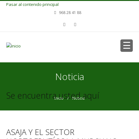
Pasar al contenido principal
968 28 41 88
Noticia
Se encuentra usted aquí
Inicio
/ Noticia
ASAJA Y EL SECTOR