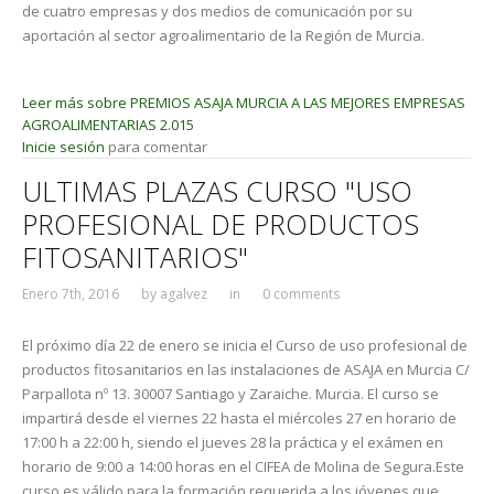
de cuatro empresas y dos medios de comunicación por su
aportación al sector agroalimentario de la Región de Murcia.
Leer más
sobre PREMIOS ASAJA MURCIA A LAS MEJORES EMPRESAS
AGROALIMENTARIAS 2.015
Inicie sesión
para comentar
ULTIMAS PLAZAS CURSO "USO
PROFESIONAL DE PRODUCTOS
FITOSANITARIOS"
Enero 7th, 2016
by
agalvez
in
0 comments
El próximo día 22 de enero se inicia el Curso de uso profesional de
productos fitosanitarios en las instalaciones de ASAJA en Murcia C/
Parpallota nº 13. 30007 Santiago y Zaraiche. Murcia. El curso se
impartirá desde el viernes 22 hasta el miércoles 27 en horario de
17:00 h a 22:00 h, siendo el jueves 28 la práctica y el exámen en
horario de 9:00 a 14:00 horas en el CIFEA de Molina de Segura.Este
curso es válido para la formación requerida a los jóvenes que