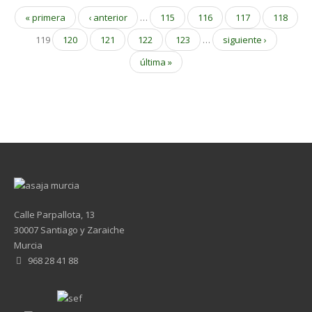
« primera
‹ anterior
…
115
116
117
118
119
120
121
122
123
…
siguiente ›
última »
Calle Parpallota, 13
30007 Santiago y Zaraiche
Murcia
968 28 41 88