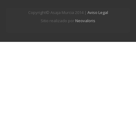
Copyright© Asaja Murcia 2014 |
Aviso Legal
Sitio realizado por
Neovaloris