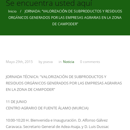
Se encuentra usted aquí
Inicio
/ JORNADA: “VALORIZACIÓN DE SUBPRODUCTOS Y RESIDUOS
ORGÁNICOS GENERADOS POR LAS EMPRESAS AGRARIAS EN LA ZONA
DE CAMPODER”
Mayo 29th, 2015
by
pseva
in
Noticia
0 comments
JORNADA TÉCNICA: "VALORIZACIÓN DE SUBPRODUCTOS Y
RESIDUOS ORGÁNICOS GENERADOS POR LAS EMPRESAS AGRARIAS
EN LA ZONA DE CAMPODER”
11 DE JUNIO
CENTRO AGRARIO DE FUENTE ÁLAMO (MURCIA)
10:00-10:20 H. Bienvenida e Inauguración. D. Alfonso Gálvez
Caravaca. Secretario General de Adea-Asaja, y D. Luis Dussac