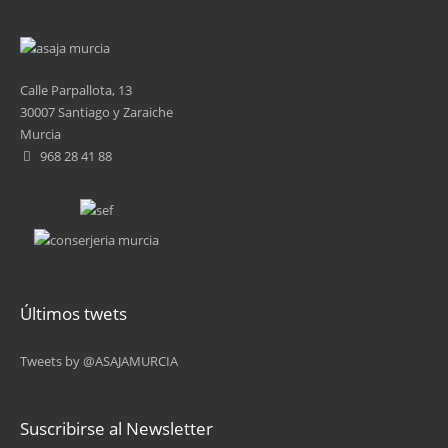
2
3
Calle Parpallota, 13
30007 Santiago y Zaraiche
4
Murcia
968 28 41 88
5
6
7
8
Últimos twets
9
Tweets by @ASAJAMURCIA
…
siguiente ›
Suscribirse al Newsletter