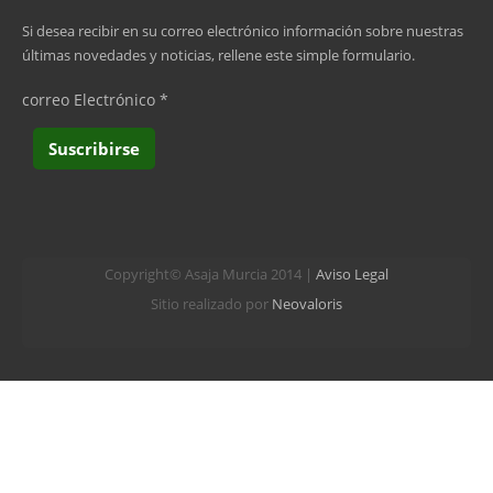
última »
Si desea recibir en su correo electrónico información sobre nuestras
últimas novedades y noticias, rellene este simple formulario.
correo Electrónico
*
Copyright© Asaja Murcia 2014 |
Aviso Legal
Sitio realizado por
Neovaloris