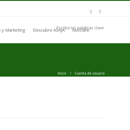
Escriba las palabras clave.
 y Marketing
Descubre ASAJA
Asóciate
Inicio
/ Cuenta de usuario