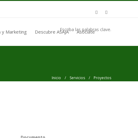
Escriba las palabras clave.
 y Marketing
Descubre ASAJA
Asóciate
Inicio
/
Servicios
/ Proyectos
Documento