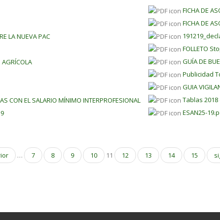
FICHA DE AS
FICHA DE AS
191219_decl
RE LA NUEVA PAC
FOLLETO Sto
GUÍA DE BU
N AGRÍCOLA
Publicidad 
GUIA VIGILA
Tablas 2018
AS CON EL SALARIO MÍNIMO INTERPROFESIONAL
ESAN25-19.p
19
rior
…
7
8
9
10
11
12
13
14
15
si