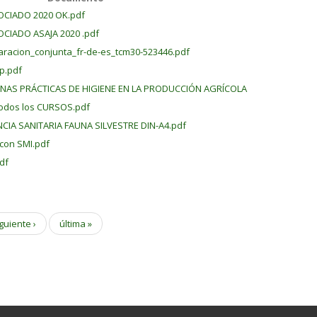
OCIADO 2020 OK.pdf
OCIADO ASAJA 2020 .pdf
aracion_conjunta_fr-de-es_tcm30-523446.pdf
p.pdf
ENAS PRÁCTICAS DE HIGIENE EN LA PRODUCCIÓN AGRÍCOLA
Todos los CURSOS.pdf
NCIA SANITARIA FAUNA SILVESTRE DIN-A4.pdf
 con SMI.pdf
df
guiente ›
última »