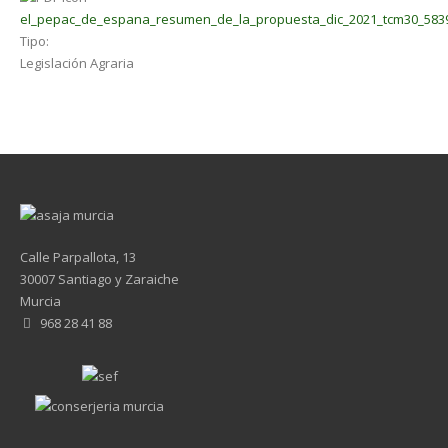
el_pepac_de_espana_resumen_de_la_propuesta_dic_2021_tcm30_583
Tipo:
Legislación Agraria
Calle Parpallota, 13
30007 Santiago y Zaraiche
Murcia
968 28 41 88